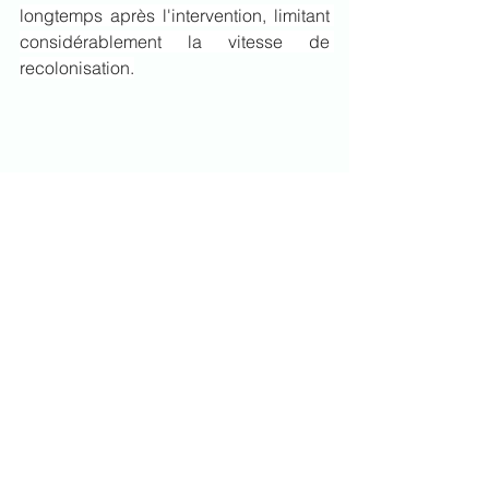
longtemps après l'intervention, limitant 
considérablement la vitesse de 
recolonisation.
Un opérateur certifié, assuré, et en 
règle. 
	Drone de Saint-André est un 
exploitant enregistré auprès de la 
DGAC (Direction Générale de l'Aviation 
Civile), dont les télépilotes détiennent 
leur certification officielle. L'entreprise 