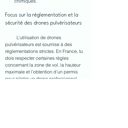
chimiques.
Focus sur la réglementation et la 
sécurité des drones pulvérisateurs
	L’utilisation de drones 
pulvérisateurs est soumise à des 
réglementations strictes. En France, tu 
dois respecter certaines règles 
concernant la zone de vol, la hauteur 
maximale et l’obtention d’un permis 
pour piloter un drone professionnel. 
Assure-toi de bien te renseigner avant 
d’opérer ton drone pour éviter toute 
contravention.
Il est aussi important de prendre des 
précautions en matière de sécurité, 
notamment en portant un équipement 
de protection adéquat lors de la 